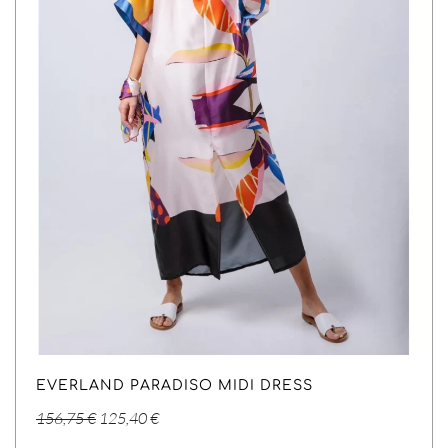
EVERLAND PARADISO MIDI DRESS
Original
Η
156,75
€
125,40
€
price
τρέχουσα