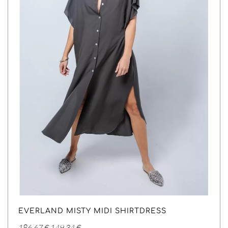
EVERLAND MISTY MIDI SHIRTDRESS
Original
Η
186,67
€
149,34
€