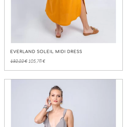
EVERLAND SOLEIL MIDI DRESS
Original
Η
132,22
€
105,78
€
price
τρέχουσα
was:
τιμή
132,22 €.
είναι:
105,78 €.