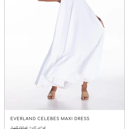
EVERLAND CELEBES MAXI DRESS
Original
Η
248,00
€
198,40
€