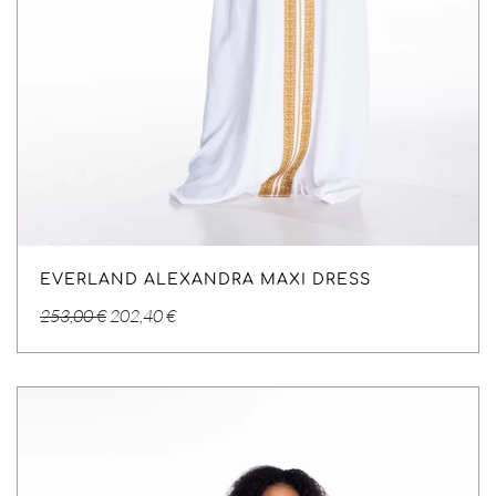
EVERLAND ALEXANDRA MAXI DRESS
Original
Η
253,00
€
202,40
€
price
τρέχουσα
was:
τιμή
253,00 €.
είναι:
202,40 €.