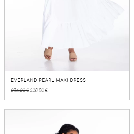
EVERLAND PEARL MAXI DRESS
Original
Η
286,00
€
228,80
€
price
τρέχουσα
was:
τιμή
286,00 €.
είναι:
228,80 €.