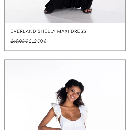
EVERLAND SHELLY MAXI DRESS
Original
Η
265,00
€
212,00
€
price
τρέχουσα
was:
τιμή
265,00 €.
είναι:
212,00 €.