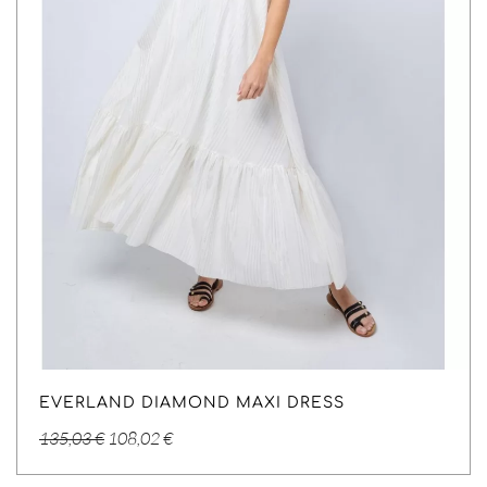
EVERLAND DIAMOND MAXI DRESS
Original
Η
135,03
€
108,02
€
price
τρέχουσα