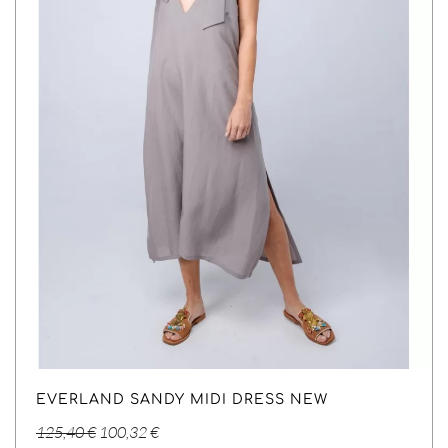
EVERLAND SANDY MIDI DRESS NEW
Original
Η
125,40
€
100,32
€