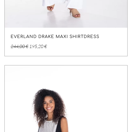
EVERLAND DRAKE MAXI SHIRTDRESS
Original
Η
244,00
€
195,20
€
price
τρέχουσα
was:
τιμή
244,00 €.
είναι:
195,20 €.