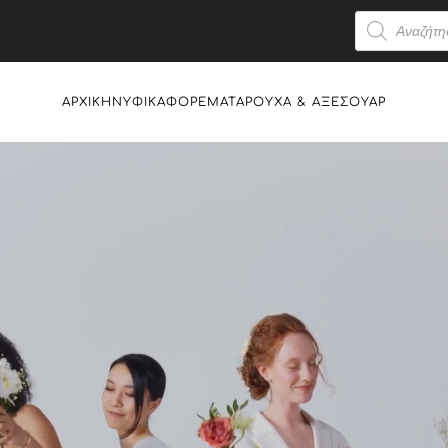
Products
search
ΑΡΧΙΚΉ
ΝΥΦΙΚΆ
ΦΟΡΈΜΑΤΑ
ΡΟΎΧΑ & AΞΕΣΟΥΆΡ