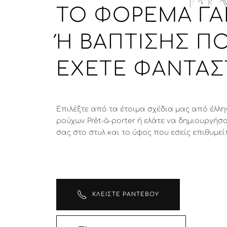
ΤΟ ΦΌΡΕΜΑ Γ
Ή ΒΆΠΤΙΣΗΣ ΠΟΥ
ΧΕΤΕ ΦΑΝΤΑΣΤ
Επιλέξτε από τα έτοιμα σχέδια μας από έλλη
ρούχων Prêt-à-porter ή ελάτε να δημιουργήσο
σας στο στυλ και το ύφος που εσείς επιθυμεί
ΚΛΕΊΣΤΕ ΡΑΝΤΕΒΟΎ