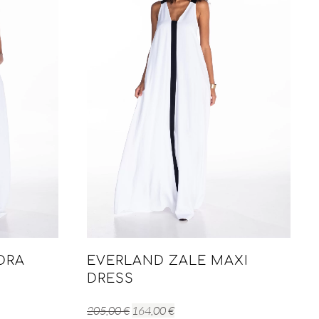
DRA
EVERLAND ZALE MAXI
DRESS
Original
Η
205,00
€
164,00
€