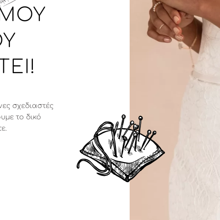
ΆΜΟΥ
 Έ
ΕΊ!
νες σχεδιαστές
υμε το δικό
τε.