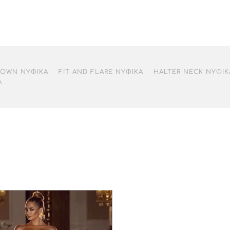
GOWN ΝΥΦΙΚΆ
FIT AND FLARE ΝΥΦΙΚΆ
HALTER NECK ΝΥΦΙΚ
Ά