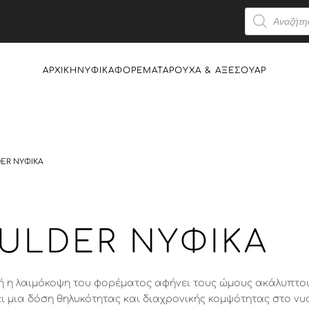
Products
search
ΑΡΧΙΚΉ
ΝΥΦΙΚΆ
ΦΟΡΈΜΑΤΑ
ΡΟΎΧΑ & AΞΕΣΟΥΆΡ
ER ΝΥΦΙΚΆ
ULDER ΝΥΦΙΚΆ
ο ή η λαιμόκοψη του φορέματος αφήνει τους ώμους ακάλυπτ
ει μια δόση θηλυκότητας και διαχρονικής κομψότητας στο νυφ