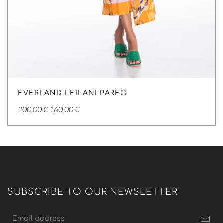
EVERLAND LEILANI PAREO
Original
Η
200,00
€
160,00
€
price
τρέχουσα
was:
τιμή
200,00 €.
είναι:
160,00 €.
SUBSCRIBE TO OUR NEWSLETTER