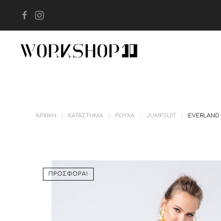
Skip to main content
ΑΡΧΙΚΉ
ΚΑΤΆΣΤΗΜΑ
ΡΟΎΧΑ
JUMPSUIT
EVERLAND 
ΠΡΟΣΦΟΡΆ!