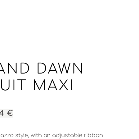
AND DAWN
UIT MAXI
INAL
Η
44
€
E
ΤΡΈΧΟΥΣΑ
ΤΙΜΉ
azzo style, with an adjustable ribbon