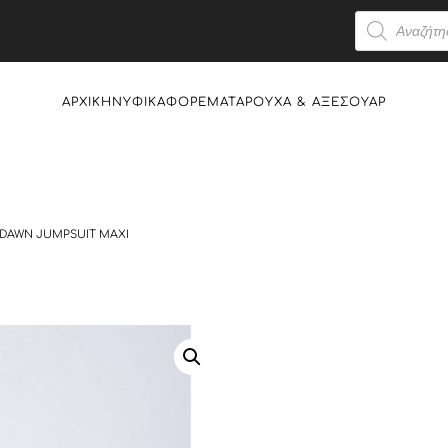
Products
search
ΑΡΧΙΚΉ
ΝΥΦΙΚΆ
ΦΟΡΈΜΑΤΑ
ΡΟΎΧΑ & AΞΕΣΟΥΆΡ
DAWN JUMPSUIT MAXI