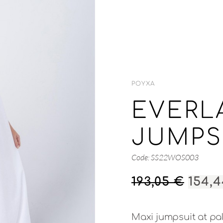
ΡΟΎΧΑ
EVERL
JUMPS
Code: SS22WOS003
ORIG
193,05
€
154,
PRIC
WAS:
Maxi jumpsuit at pal