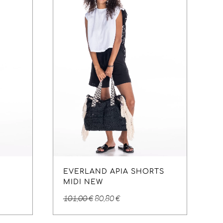
EVERLAND APIA SHORTS
MIDI NEW
Original
Η
101,00
€
80,80
€
price
τρέχουσα
was:
τιμή