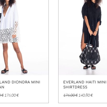
LAND DIONDRA MINI
EVERLAND HAITI MINI
AN
SHIRTDRESS
Original
Η
Original
Η
0
€
176,00
€
176,00
€
140,80
€
price
τρέχουσα
price
τρέχουσα
was:
τιμή
was:
τιμή