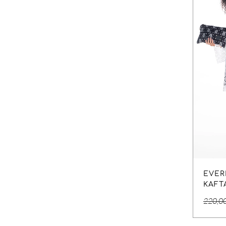
EVER
KAFT
220,0