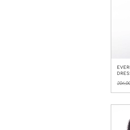
EVER
DRES
206,0