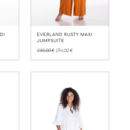
DI
EVERLAND RUSTY MAXI
JUMPSUITE
Original
Η
230,00
€
184,00
€
price
τρέχουσα
was:
τιμή
230,00 €.
είναι:
.
184,00 €.