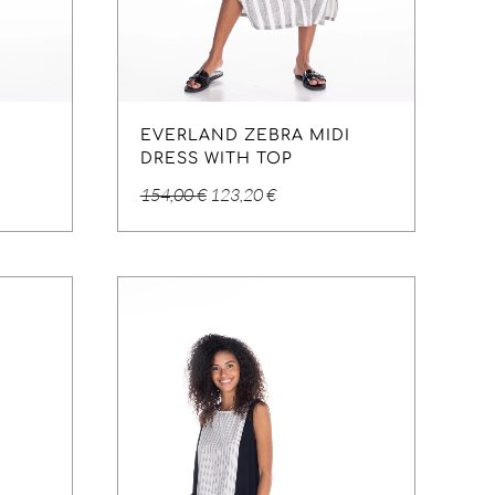
T
EVERLAND ZEBRA MIDI
DRESS WITH TOP
Original
Η
154,00
€
123,20
€
price
τρέχουσα
was:
τιμή
154,00 €.
είναι:
.
123,20 €.