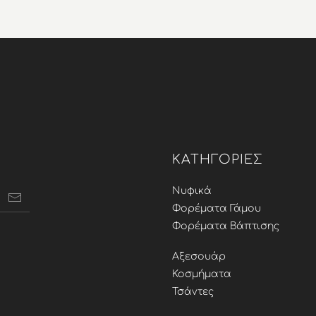
s:
τιμή
116,21 €.
είναι:
8,00 €.
είναι:
92,97 €.
134,40 €.
ΚΑΤΗΓΟΡΊΕΣ
Νυφικά
Φορέματα Γάμου
Φορέματα Βάπτισης
Αξεσουάρ
Κοσμήματα
Τσάντες