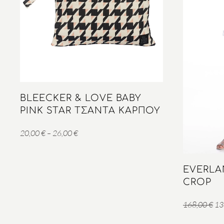
BLEECKER & LOVE BABY
PINK STAR ΤΣΑΝΤΑ ΚΑΡΠΟΎ
Price
20,00
€
–
26,00
€
range:
20,00 €
EVERLA
through
CROP
26,00 €
Ori
168,00
€
13
pri