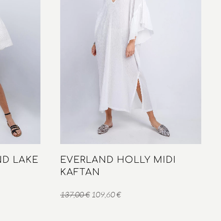
ND LAKE
EVERLAND HOLLY MIDI
KAFTAN
Original
Η
137,00
€
109,60
€
price
τρέχουσα
was:
τιμή