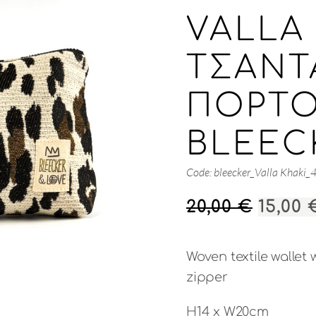
VALLA 
ΤΣΑΝΤΆ
ΠΟΡΤΟ
BLEEC
Code: bleecker_Valla Khaki_
ORIGI
20,00
€
15,00
PRICE
WAS:
Woven textile wallet 
20,00 
zipper
H14 x W20cm