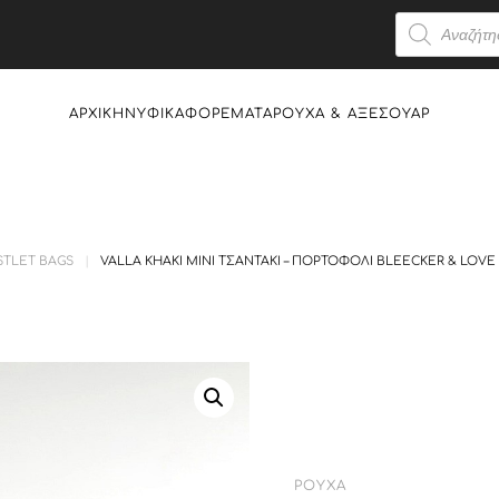
Products
search
ΑΡΧΙΚΉ
ΝΥΦΙΚΆ
ΦΟΡΈΜΑΤΑ
ΡΟΎΧΑ & AΞΕΣΟΥΆΡ
STLET BAGS
VALLA KHAKI MINI ΤΣΑΝΤΆΚΙ – ΠΟΡΤΟΦΌΛΙ BLEECKER & LOVE
ΡΟΎΧΑ