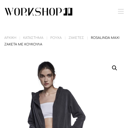
Skip to main content
ΑΡΧΙΚΉ
ΚΑΤΆΣΤΗΜΑ
ΡΟΎΧΑ
ΖΑΚΈΤΕΣ
ROSALINDA MAXI
ΖΑΚΈΤΑ ΜΕ ΚΟΥΚΟΎΛΑ