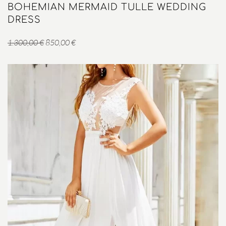
BOHEMIAN MERMAID TULLE WEDDING
DRESS
Original
Η
1.300,00
€
850,00
€
price
τρέχουσα
was:
τιμή
1.300,00 €.
είναι:
850,00 €.