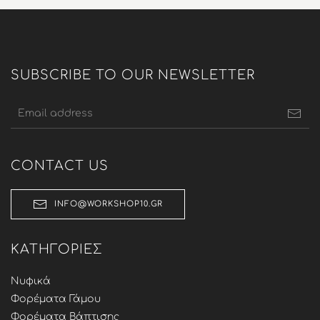
was:
τιμή
900,00 €.
είναι:
500,00 €.
SUBSCRIBE TO OUR NEWSLETTER
CONTACT US
INFO@WORKSHOP10.GR
ΚΑΤΗΓΟΡΊΕΣ
Νυφικά
Φορέματα Γάμου
Φορέματα Βάπτισης