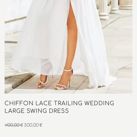
CHIFFON LACE TRAILING WEDDING
LARGE SWING DRESS
Original
Η
900,00
€
500,00
€
price
τρέχουσα