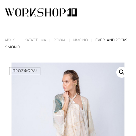
Skip to main content
ΑΡΧΙΚΉ
ΚΑΤΆΣΤΗΜΑ
ΡΟΎΧΑ
ΚΙΜΟΝΌ
EVERLAND ROCKS
KIMONO
ΠΡΟΣΦΟΡΆ!