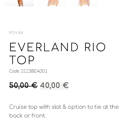
ΡΟΎΧΑ
EVERLAND RIO
TOP
Code: SS23BEA001
ORIGINAL
Η
50,00
€
40,00
€
PRICE
ΤΡΈΧΟΥΣΑ
WAS:
ΤΙΜΉ
Cruise top with slat & option to tie at the
50,00 €.
ΕΊΝΑΙ:
back or front.
40,00 €.