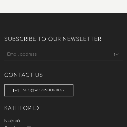
price
τρέχουσα
was:
τιμή
173,25 €.
είναι:
138,60 €.
SUBSCRIBE TO OUR NEWSLETTER
CONTACT US
INFO@WORKSHOP10.GR
ΚΑΤΗΓΟΡΊΕΣ
Νυφικά