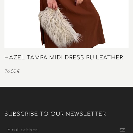
HAZEL TAMPA MIDI DRESS PU LEATHER
76,50
€
SUBSCRIBE TO OUR NEWSLETTER