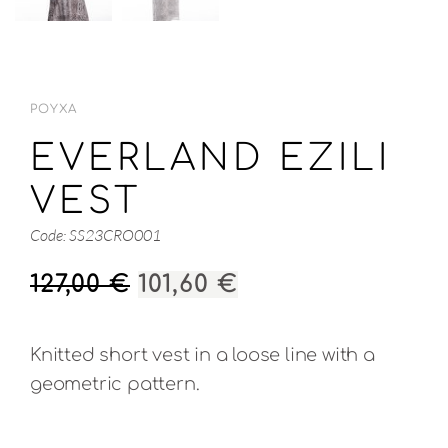
ΡΟΎΧΑ
EVERLAND EZILI
VEST
Code: SS23CRO001
ORIGINAL
Η
127,00
€
101,60
€
PRICE
ΤΡΈΧΟΥΣΑ
WAS:
ΤΙΜΉ
Knitted short vest in a loose line with a
127,00 €.
ΕΊΝΑΙ:
geometric pattern.
101,60 €.