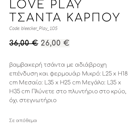
LOVE PLAY
ΤΣΑΝΤΑ ΚΑΡΠΟΎ
Code: bleecker_Play_105
ORIGINAL
Η
36,00
€
26,00
€
PRICE
ΤΡΈΧΟΥΣΑ
WAS:
ΤΙΜΉ
βαμβακερή τσάντα με αδιάβροχη
36,00 €.
ΕΊΝΑΙ:
επένδυση και φερμουάρ Μικρό: L25 x H18
26,00 €.
cm Μεσαίο: L35 x H25 cm Μεγάλο: L35 x
H35 cm Πλύνετε στο πλυντήριο στο κρύο,
όχι στεγνωτήριο
Σε απόθεμα