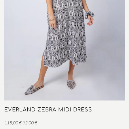
EVERLAND ZEBRA MIDI DRESS
Original
Η
115,00
€
92,00
€