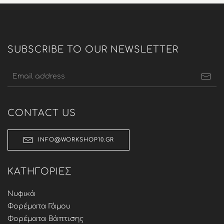
was:
τιμή
35,00 €.
είναι:
26,00 €.
SUBSCRIBE TO OUR NEWSLETTER
CONTACT US
INFO@WORKSHOP10.GR
ΚΑΤΗΓΟΡΊΕΣ
Νυφικά
Φορέματα Γάμου
Φορέματα Βάπτισης