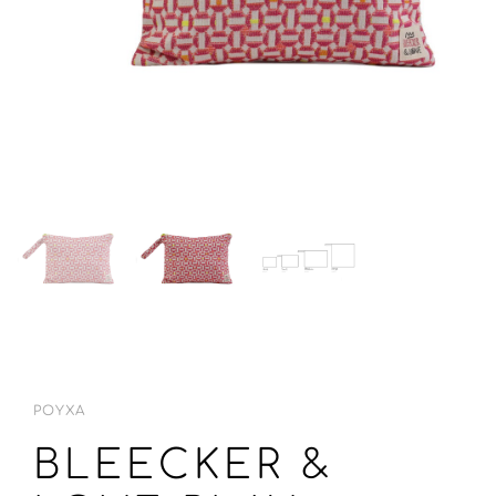
ΡΟΎΧΑ
BLEECKER &