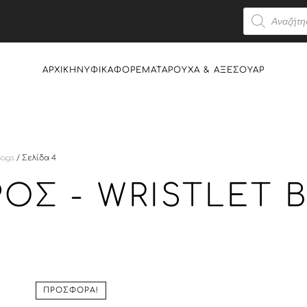
Products
search
ΑΡΧΙΚΉ
ΝΥΦΙΚΆ
ΦΟΡΈΜΑΤΑ
ΡΟΎΧΑ & AΞΕΣΟΥΆΡ
Bags
/ Σελίδα 4
ΌΣ - WRISTLET 
ΠΡΟΣΦΟΡΆ!