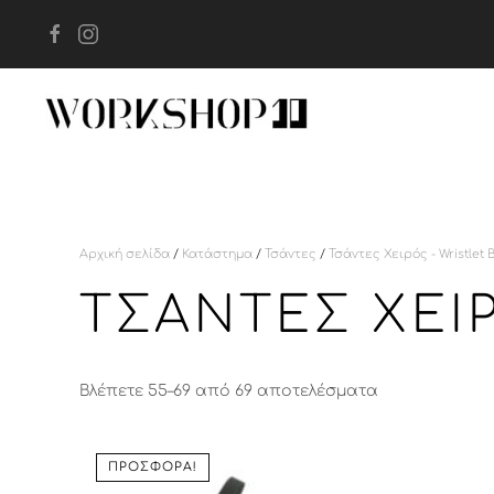
Skip to main content
Αρχική σελίδα
/
Κατάστημα
/
Τσάντες
/
Τσάντες Χειρός - Wristlet 
ΤΣΆΝΤΕΣ ΧΕΙΡ
Sorted
Βλέπετε 55–69 από 69 αποτελέσματα
by
latest
ΠΡΟΣΦΟΡΆ!