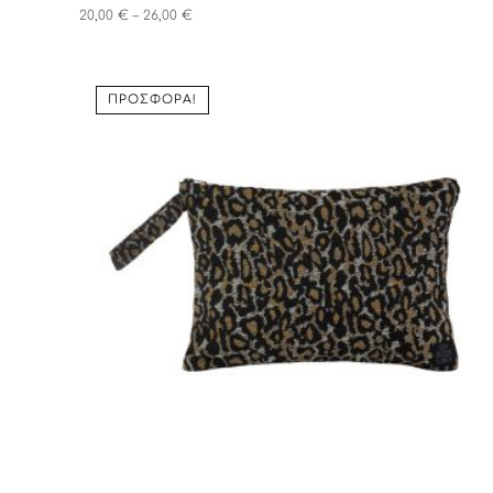
Price
20,00
€
–
26,00
€
range:
20,00 €
through
26,00 €
ΠΡΟΣΦΟΡΆ!