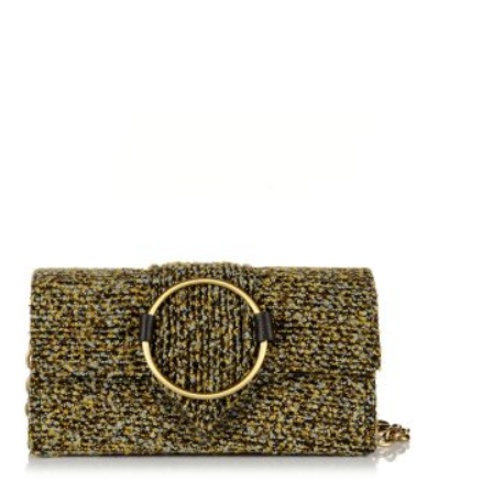
range:
20,00 €
through
26,00 €