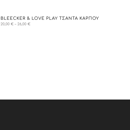
BLEECKER & LOVE PLAY ΤΣΑΝΤΑ ΚΑΡΠΟΎ
Price
20,00
€
–
26,00
€
range:
20,00 €
through
26,00 €