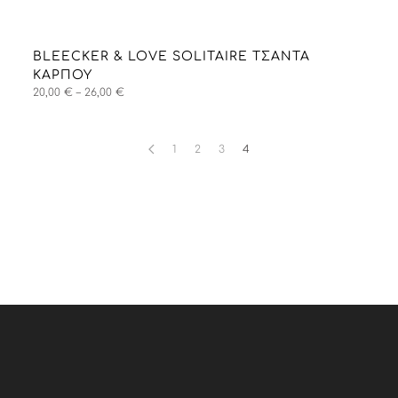
BLEECKER & LOVE SOLITAIRE ΤΣΑΝΤΑ
ΚΑΡΠΟΎ
Price
20,00
€
–
26,00
€
range:
20,00 €
through
1
2
3
4
26,00 €