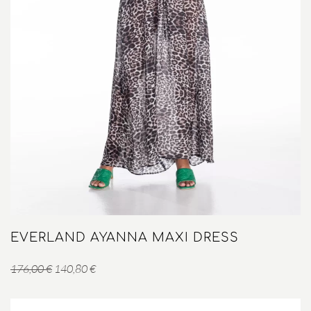
EVERLAND AYANNA MAXI DRESS
Original
Η
176,00
€
140,80
€
price
τρέχουσα
was:
τιμή