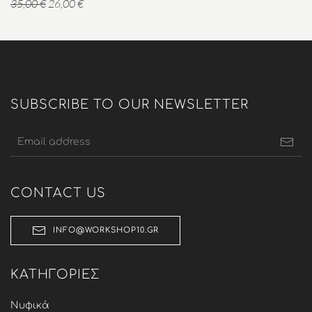
Original
Η
35,00
€
26,00
€
price
τρέχουσα
was:
τιμή
35,00 €.
είναι:
26,00 €.
SUBSCRIBE TO OUR NEWSLETTER
CONTACT US
INFO@WORKSHOP10.GR
ΚΑΤΗΓΟΡΊΕΣ
Νυφικά