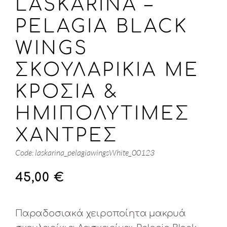
LASKARINA –
PELAGIA BLACK
WINGS
ΣΚΟΥΛΑΡΊΚΙΑ ΜΕ
ΚΡΌΣΙΑ &
ΗΜΙΠΟΛΎΤΙΜΕΣ
ΧΆΝΤΡΕΣ
Code: laskarina_pelagiawingsWhite_00123
45,00
€
Παραδοσιακά χειροποίητα μακρυά