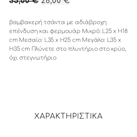
ORIGINAL
Η
35,00
€
26,00
€
PRICE
ΤΡΈΧΟΥΣΑ
WAS:
ΤΙΜΉ
βαμβακερή τσάντα με αδιάβροχη
35,00 €.
ΕΊΝΑΙ:
επένδυση και φερμουάρ Μικρό: L25 x H18
26,00 €.
cm Μεσαίο: L35 x H25 cm Μεγάλο: L35 x
H35 cm Πλύνετε στο πλυντήριο στο κρύο,
όχι στεγνωτήριο
ΧΑΡΑΚΤΗΡΙΣΤΙΚΆ