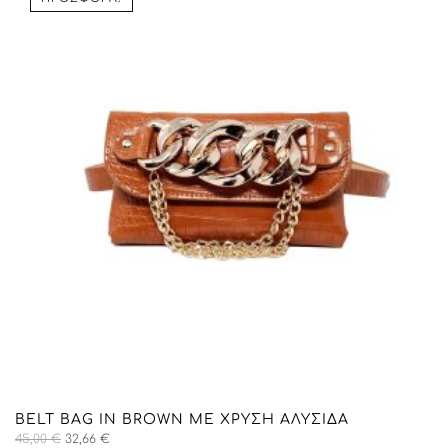
96,00 €.
BELT ΒAG IN BROWN ΜΕ ΧΡΥΣΉ ΑΛΥΣΊΔΑ
Original
Η
45,00
€
32,66
€