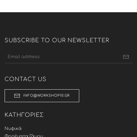
price
τρέχουσα
was:
τιμή
45,00 €.
είναι:
32,66 €.
SUBSCRIBE TO OUR NEWSLETTER
CONTACT US
INFO@WORKSHOP10.GR
ΚΑΤΗΓΟΡΊΕΣ
Νυφικά
Φορέματα Γάμου