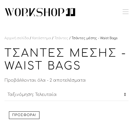
Skip to main content
Αρχική σελίδα
/
Κατάστημα
/
Τσάντες
/ Τσάντες μέσης - Waist Bags
ΤΣΆΝΤΕΣ ΜΈΣΗΣ -
WAIST BAGS
Sorted
Προβάλλονται όλα - 2 αποτελέσματα
by
latest
ΠΡΟΣΦΟΡΆ!