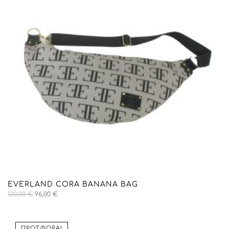
EVERLAND CORA BANANA BAG
Original
Η
120,00
€
96,00
€
price
τρέχουσα
was:
τιμή
120,00 €.
είναι:
ΠΡΟΣΦΟΡΆ!